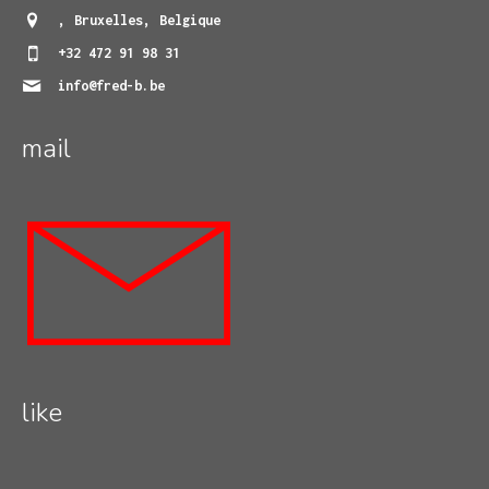
,
Bruxelles
,
Belgique
+32 472 91 98 31
info@fred-b.be
mail
like